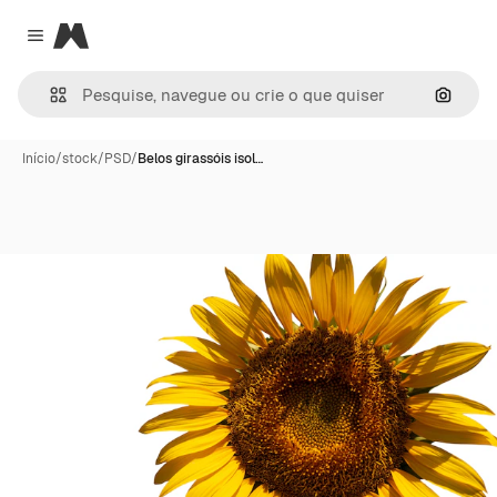
Magnific
Close menu
Pesqui
Início
/
stock
/
PSD
/
Belos girassóis isol…