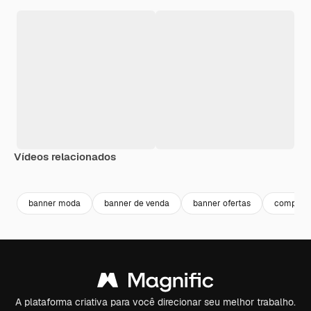
Vídeos relacionados
Premium
Premium
banner moda
banner de venda
banner ofertas
compras
A plataforma criativa para você direcionar seu melhor trabalho.