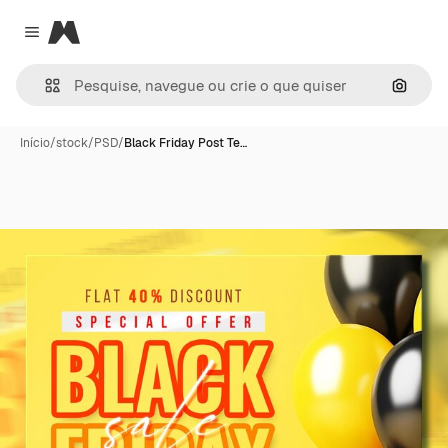
Magnific
Close menu
Pesqui
Início
/
stock
/
PSD
/
Black Friday Post Te…