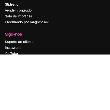
Slidesgo
Vender conteúdo
Sala de imprensa
Procurando por magnific.ai?
Siga-nos
Suporte ao cliente
Instagram
YouTube
LinkedIn
TikTok
Discord
X
Reddit
Copyright © 2010-
2026
Freepik Company S.L.U.
Todos os direitos
reservados
.