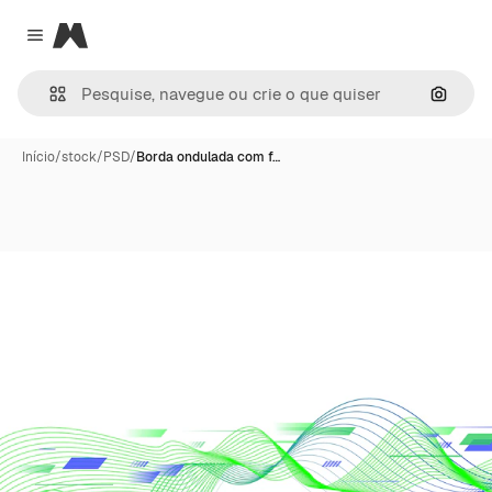
Magnific
Close menu
Pesqui
Início
/
stock
/
PSD
/
Borda ondulada com f…