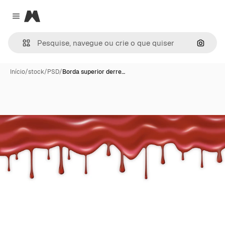
Magnific
Close menu
Pesqui
Início
/
stock
/
PSD
/
Borda superior derre…