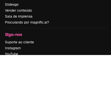
Slidesgo
Vender conteúdo
Sala de imprensa
Procurando por magnific.ai?
Siga-nos
Suporte ao cliente
Instagram
YouTube
LinkedIn
TikTok
Discord
X
Reddit
Copyright © 2010-
2026
Freepik Company S.L.U.
Todos os direitos
reservados
.