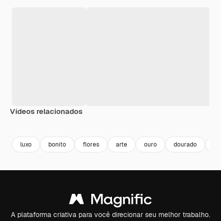
Vídeos relacionados
Premium
Premium
Gerado por IA
Premium
Premium
Gerado por 
luxo
bonito
flores
arte
ouro
dourado
el
A plataforma criativa para você direcionar seu melhor trabalho.