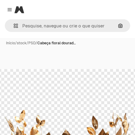
Magnific
Close menu
Pesqui
Início
/
stock
/
PSD
/
Cabeça floral dourad…