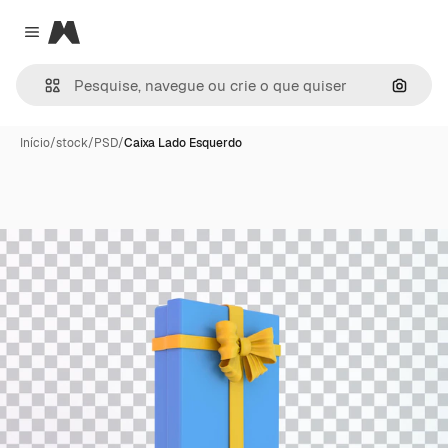
Magnific
Close menu
Pesqui
Início
/
stock
/
PSD
/
Caixa Lado Esquerdo