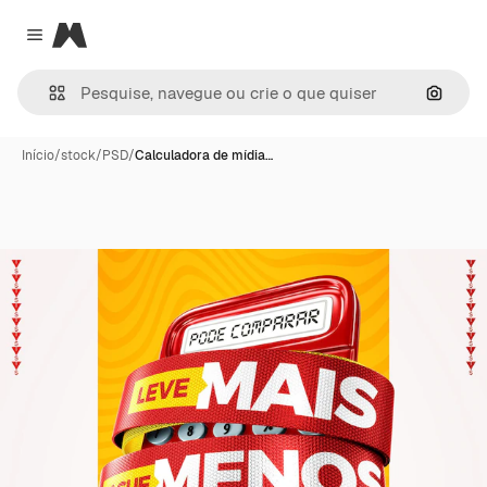
Magnific
Close menu
Pesqui
Início
/
stock
/
PSD
/
Calculadora de mídia…