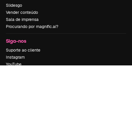
Slidesgo
Vender conteúdo
Sala de imprensa
Procurando por magnific.ai?
Siga-nos
Suporte ao cliente
Instagram
YouTube
LinkedIn
TikTok
Discord
X
Reddit
Copyright © 2010-
2026
Freepik Company S.L.U.
Todos os direitos
reservados
.