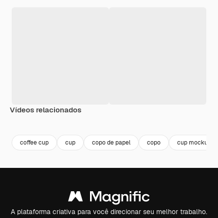
Vídeos relacionados
Premium
Premium
Premium
Premium
Gerado por 
coffee cup
cup
copo de papel
copo
cup mockup
A plataforma criativa para você direcionar seu melhor trabalho.