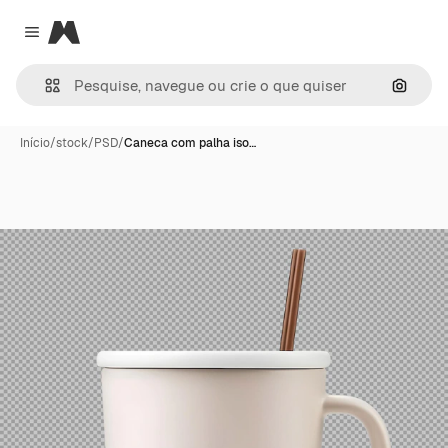
Magnific
Close menu
Pesqui
Início
/
stock
/
PSD
/
Caneca com palha iso…