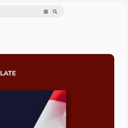
Pesquisar por imagem
Buscar