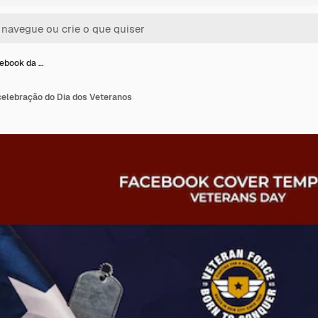
ebook da …
elebração do Dia dos Veteranos