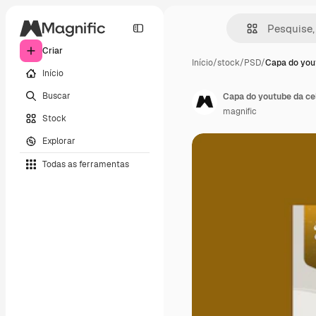
Criar
Início
/
stock
/
PSD
/
Capa do you
Início
Buscar
Capa do youtube da c
magnific
Stock
Explorar
Todas as ferramentas