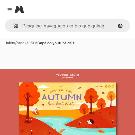
Magnific
Close menu
Pesqui
Início
/
stock
/
PSD
/
Capa do youtube de t…