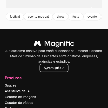
festival
evento musical
show
festa
evento
d
A plataforma criativa para você direcionar seu melhor trabalho.
Mais de 1 milhão de assinantes entre criativos, empresas,
agências e estúdios.
Português
Produtos
Spaces
Assistente de IA
Gerador de imagens
Gerador de vídeos