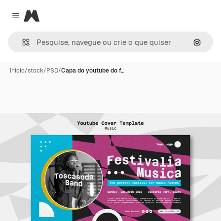
Magnific
Close menu
Pesqui
Início
/
stock
/
PSD
/
Capa do youtube do f…