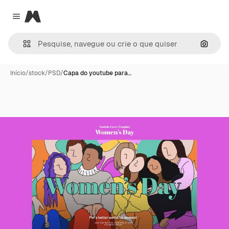
Magnific
Close menu
Pesqui
Início
/
stock
/
PSD
/
Capa do youtube para…