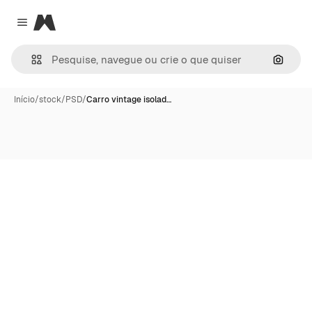
Magnific
Close menu
Pesqui
Início
/
stock
/
PSD
/
Carro vintage isolad…