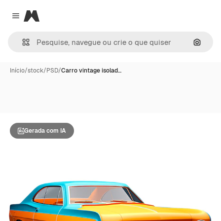
Magnific
Close menu
Pesqui
Início
/
stock
/
PSD
/
Carro vintage isolad…
Gerada com IA