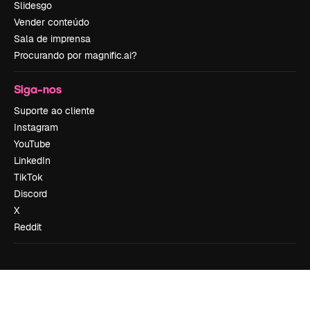
Slidesgo
Vender conteúdo
Sala de imprensa
Procurando por magnific.ai?
Siga-nos
Suporte ao cliente
Instagram
YouTube
LinkedIn
TikTok
Discord
X
Reddit
Copyright © 2010-
2026
Freepik Company S.L.U.
Todos os direitos
reservados
.