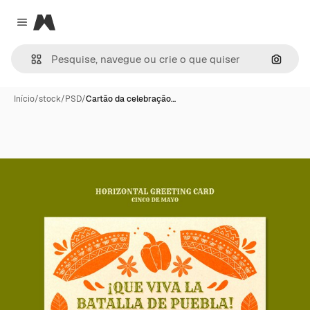
Magnific
Close menu
Pesqui
Início
/
stock
/
PSD
/
Cartão da celebração…