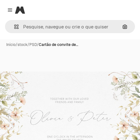
Magnific
Close menu
Pesqui
Início
/
stock
/
PSD
/
Cartão de convite de…