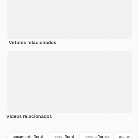
Vetores relacionados
Vídeos relacionados
Premium
Premium
Gerado por IA
Premium
Premium
casamento floral
borda floral
bordas florais
aquarela fl