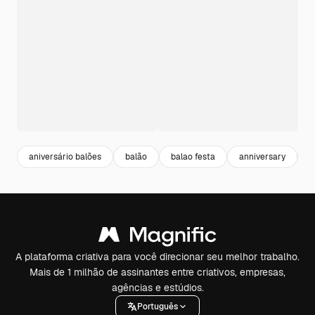
aniversário balões
balão
balao festa
anniversary
c
A plataforma criativa para você direcionar seu melhor trabalho.
Mais de 1 milhão de assinantes entre criativos, empresas,
agências e estúdios.
Português