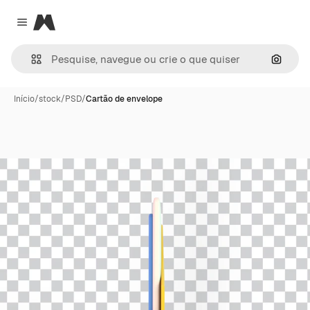
Magnific
Close menu
Pesqui
Início
/
stock
/
PSD
/
Cartão de envelope