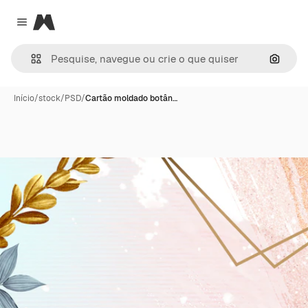
Magnific
Close menu
Pesqui
Início
/
stock
/
PSD
/
Cartão moldado botân…