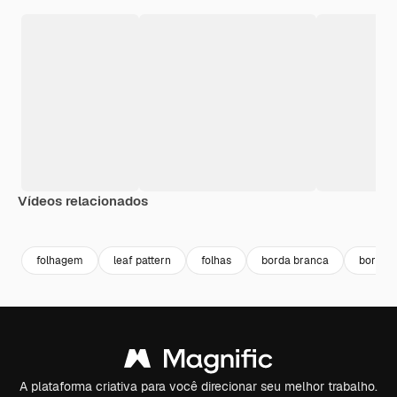
Vídeos relacionados
Premium
Premium
Gerado por IA
Premium
Premium
folhagem
leaf pattern
folhas
borda branca
borda e
A plataforma criativa para você direcionar seu melhor trabalho.