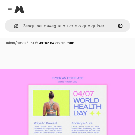
Magnific
Close menu
Pesqui
Início
/
stock
/
PSD
/
Cartaz a4 do dia mun…