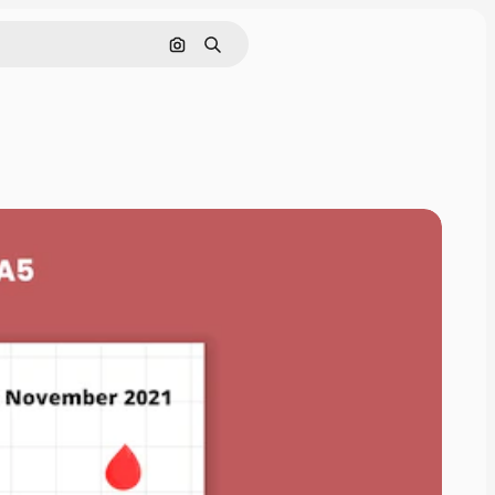
Pesquisar por imagem
Buscar