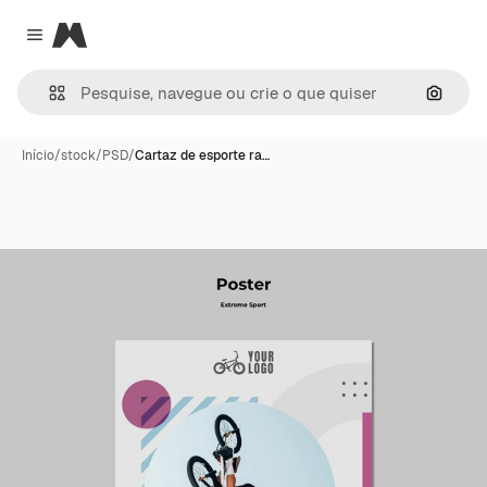
Magnific
Close menu
Pesqui
Início
/
stock
/
PSD
/
Cartaz de esporte ra…