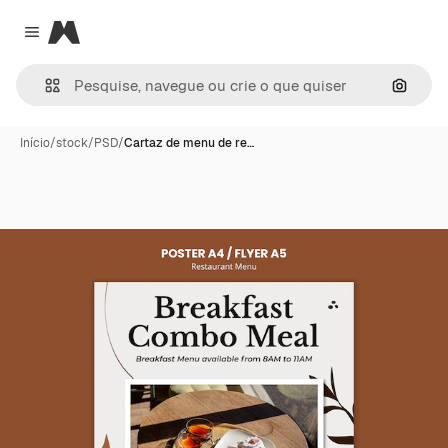
Magnific
Close menu
Pesqui
Início
/
stock
/
PSD
/
Cartaz de menu de re…