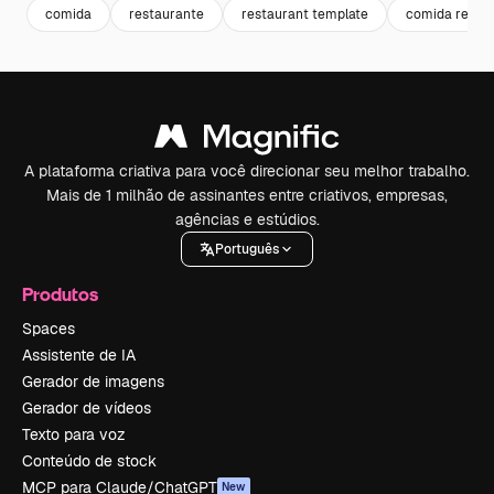
comida
restaurante
restaurant template
comida resta
A plataforma criativa para você direcionar seu melhor trabalho.
Mais de 1 milhão de assinantes entre criativos, empresas,
agências e estúdios.
Português
Produtos
Spaces
Assistente de IA
Gerador de imagens
Gerador de vídeos
Texto para voz
Conteúdo de stock
MCP para Claude/ChatGPT
New