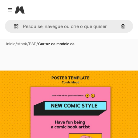
Magnific
Close menu
Pesqui
Início
/
stock
/
PSD
/
Cartaz de modelo de …