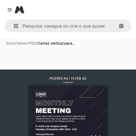
Magnific
Close menu
Pesqui
Início
/
stock
/
PSD
/
Cartaz vertical para…