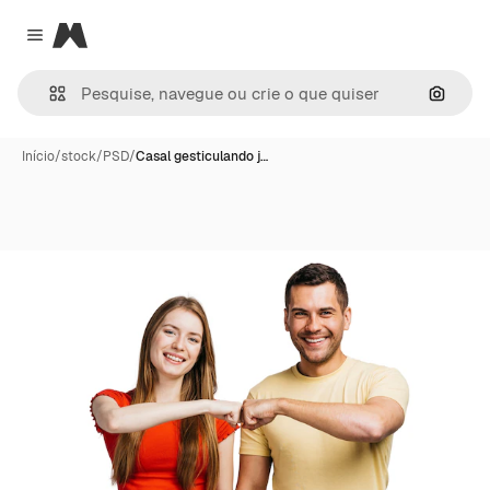
Magnific
Close menu
Pesqui
Início
/
stock
/
PSD
/
Casal gesticulando j…