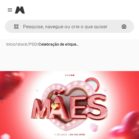
Magnific
Close menu
Pesqui
Início
/
stock
/
PSD
/
Celebração de etique…