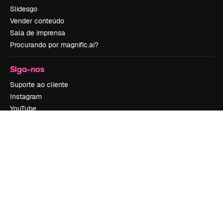
Slidesgo
Vender conteúdo
Sala de imprensa
Procurando por magnific.ai?
Siga-nos
Suporte ao cliente
Instagram
YouTube
LinkedIn
TikTok
Discord
X
Reddit
Copyright © 2010-
2026
Freepik Company S.L.U.
Todos os direitos
reservados
.