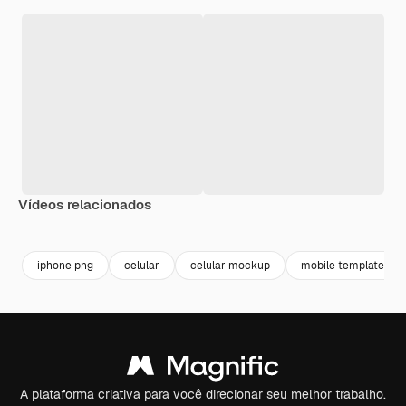
Vídeos relacionados
Premium
Premium
Premium
Premium
iphone png
celular
celular mockup
mobile template
A plataforma criativa para você direcionar seu melhor trabalho.