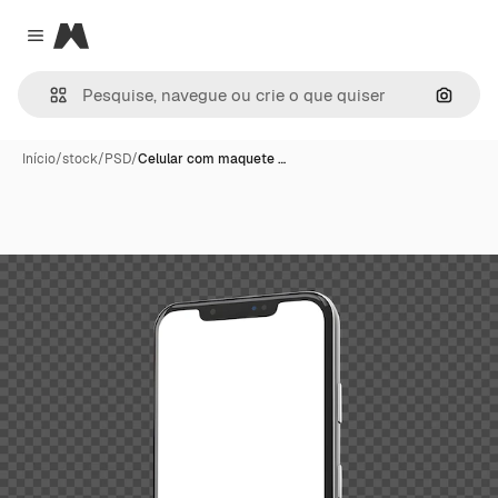
Magnific
Close menu
Pesqui
Início
/
stock
/
PSD
/
Celular com maquete …