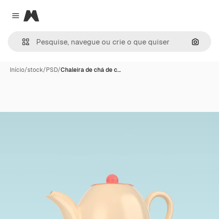
Magnific
Close menu
Pesqui
Início
/
stock
/
PSD
/
Chaleira de chá de c…