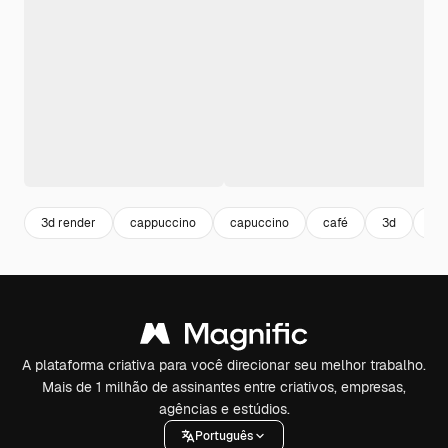
3d render
cappuccino
capuccino
café
3d
cof
A plataforma criativa para você direcionar seu melhor trabalho.
Mais de 1 milhão de assinantes entre criativos, empresas,
agências e estúdios.
Português