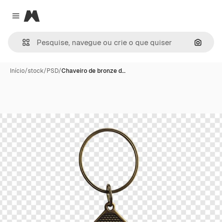
Magnific
Close menu
Pesqui
Início
/
stock
/
PSD
/
Chaveiro de bronze d…