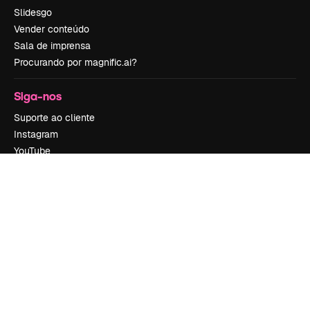
Slidesgo
Vender conteúdo
Sala de imprensa
Procurando por magnific.ai?
Siga-nos
Suporte ao cliente
Instagram
YouTube
LinkedIn
TikTok
Discord
X
Reddit
Copyright © 2010-
2026
Freepik Company S.L.U.
Todos os direitos
reservados
.