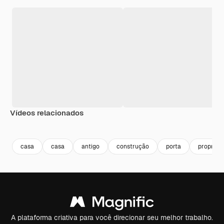
Vídeos relacionados
Premium
Premium
Premium
Premium
casa
casa
antigo
construção
porta
propried
A plataforma criativa para você direcionar seu melhor trabalho.