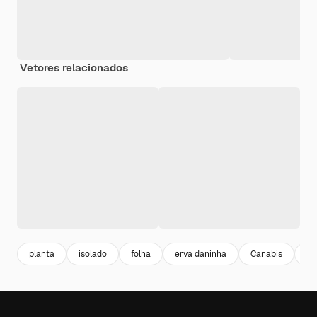
Vetores relacionados
planta
isolado
folha
erva daninha
Canabis
c