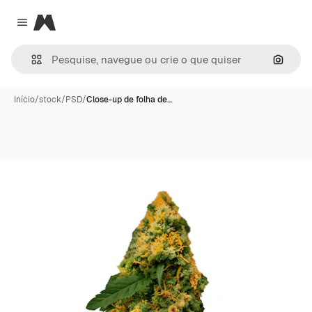
Magnific
Close menu
Pesqui
Início
/
stock
/
PSD
/
Close-up de folha de…