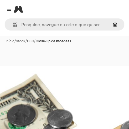
Magnific
Close menu
Pesqui
Início
/
stock
/
PSD
/
Close-up de moedas i…