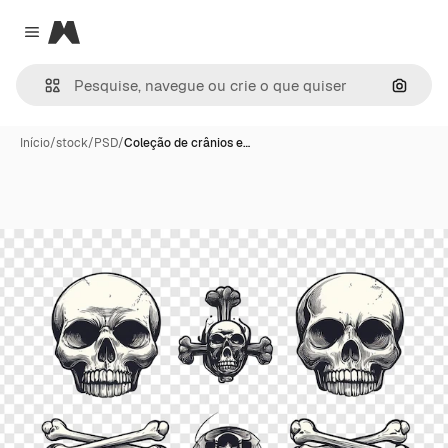
Magnific
Close menu
Pesqui
Início
/
stock
/
PSD
/
Coleção de crânios e…