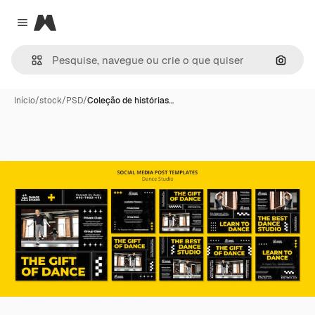
Magnific
Close menu
Pesqui
Início
/
stock
/
PSD
/
Coleção de histórias…