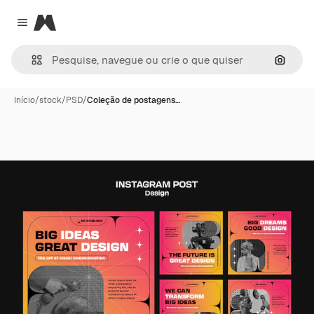
Magnific
Close menu
Pesqui
Início
/
stock
/
PSD
/
Coleção de postagens…