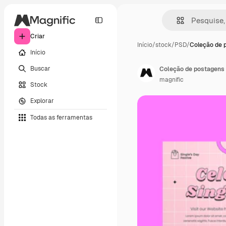
Criar
Início
/
stock
/
PSD
/
Coleção de 
Início
Buscar
Coleção de postagens d
magnific
Stock
Explorar
Todas as ferramentas