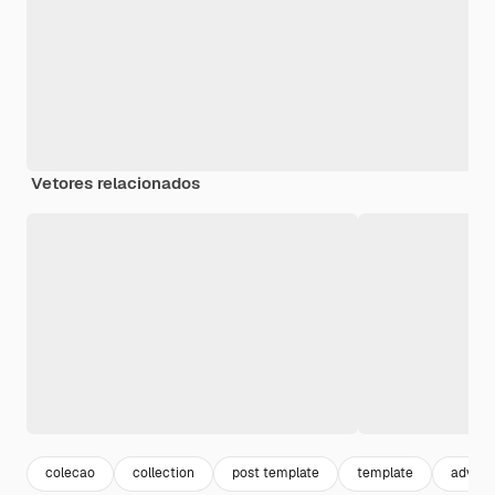
Vetores relacionados
colecao
collection
post template
template
advent