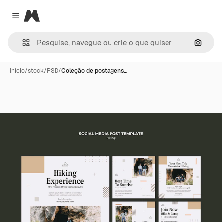
Magnific
Close menu
Pesqui
Início
/
stock
/
PSD
/
Coleção de postagens…