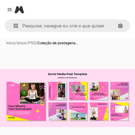
Magnific
Close menu
Pesqui
Início
/
stock
/
PSD
/
Coleção de postagens…