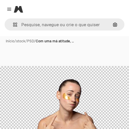
Magnific
Close menu
Pesqui
Início
/
stock
/
PSD
/
Com uma má atitude, …