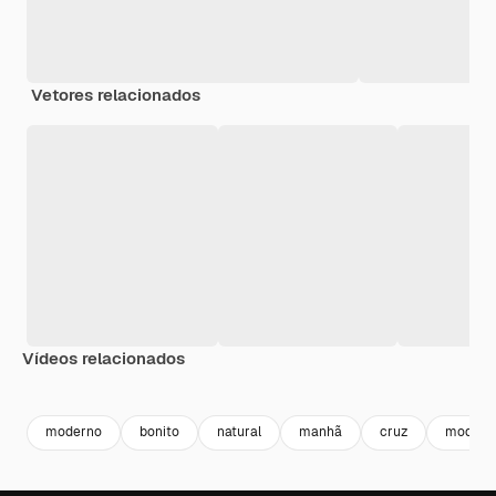
Vetores relacionados
Vídeos relacionados
Premium
Premium
Premium
Premium
moderno
bonito
natural
manhã
cruz
modelo