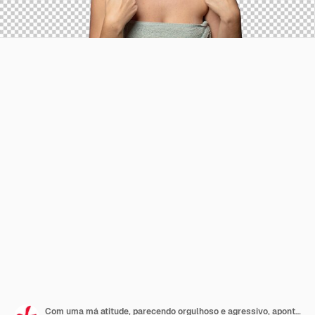
Com uma má atitude, parecendo orgulhoso e agressivo, apontando para cima ou fazendo sinais engraçados com as mãos.