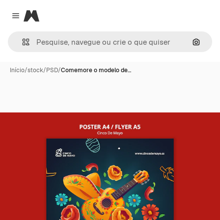
Magnific
Close menu
Pesqui
Início
/
stock
/
PSD
/
Comemore o modelo de…