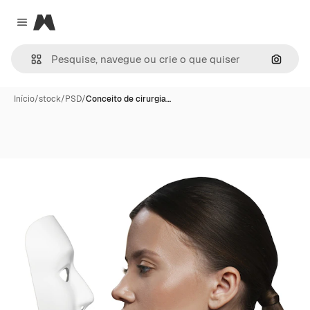
Magnific
Close menu
Pesqui
Início
/
stock
/
PSD
/
Conceito de cirurgia…