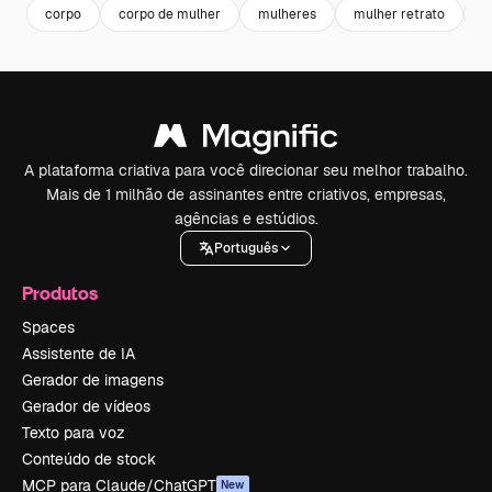
corpo
corpo de mulher
mulheres
mulher retrato
r
A plataforma criativa para você direcionar seu melhor trabalho.
Mais de 1 milhão de assinantes entre criativos, empresas,
agências e estúdios.
Português
Produtos
Spaces
Assistente de IA
Gerador de imagens
Gerador de vídeos
Texto para voz
Conteúdo de stock
MCP para Claude/ChatGPT
New