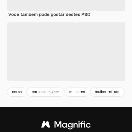
Você também pode gostar destes PSD
corpo
corpo de mulher
mulheres
mulher retrato
r