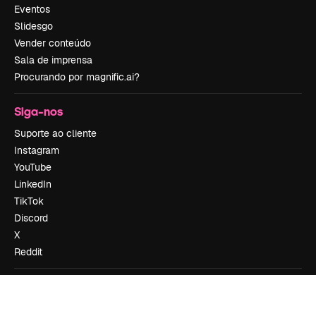
Eventos
Slidesgo
Vender conteúdo
Sala de imprensa
Procurando por magnific.ai?
Siga-nos
Suporte ao cliente
Instagram
YouTube
LinkedIn
TikTok
Discord
X
Reddit
Copyright © 2010-
2026
Freepik Company S.L.U.
Todos os direitos