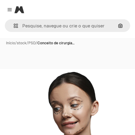
Magnific
Close menu
Pesqui
Início
/
stock
/
PSD
/
Conceito de cirurgia…