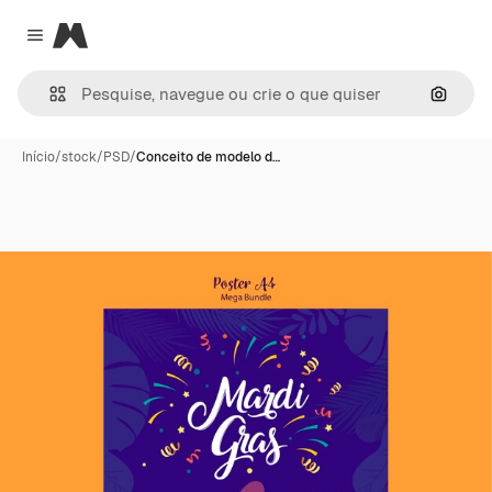
Magnific
Close menu
Pesqui
Início
/
stock
/
PSD
/
Conceito de modelo d…