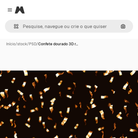
Magnific
Close menu
Pesqui
Início
/
stock
/
PSD
/
Confete dourado 3D r…