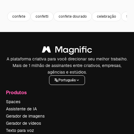
Premium
Premium
Premium
Premium
confete
confetti
confete dourado
celebração
fest
A plataforma criativa para você direcionar seu melhor trabalho.
Mais de 1 milhão de assinantes entre criativos, empresas,
agências e estúdios.
Português
Produtos
Spaces
Assistente de IA
Gerador de imagens
Gerador de vídeos
Texto para voz