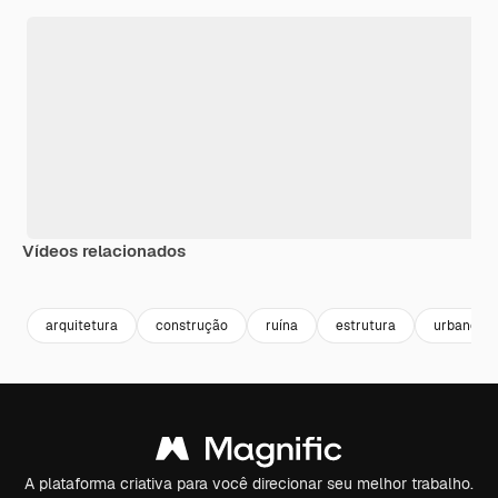
Vídeos relacionados
Premium
Premium
Gerado por IA
Premium
Premium
arquitetura
construção
ruína
estrutura
urbano
A plataforma criativa para você direcionar seu melhor trabalho.