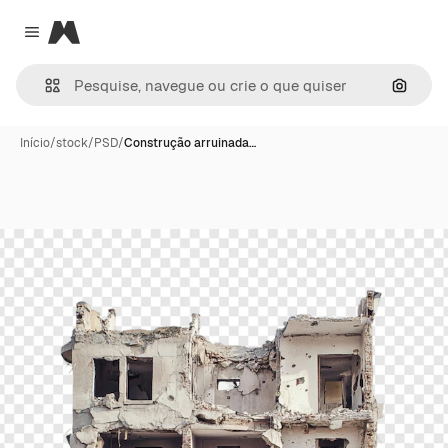
Magnific
Close menu
Pesqui
Início
/
stock
/
PSD
/
Construção arruinada…