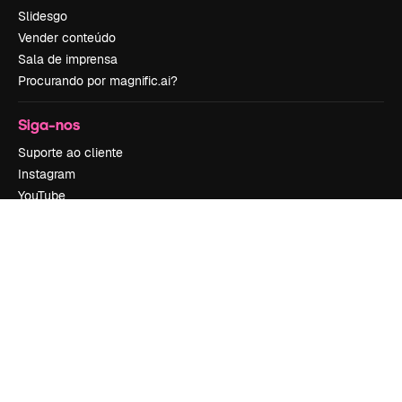
Slidesgo
Vender conteúdo
Sala de imprensa
Procurando por magnific.ai?
Siga-nos
Suporte ao cliente
Instagram
YouTube
LinkedIn
TikTok
Discord
X
Reddit
Copyright © 2010-
2026
Freepik Company S.L.U.
Todos os direitos
reservados
.