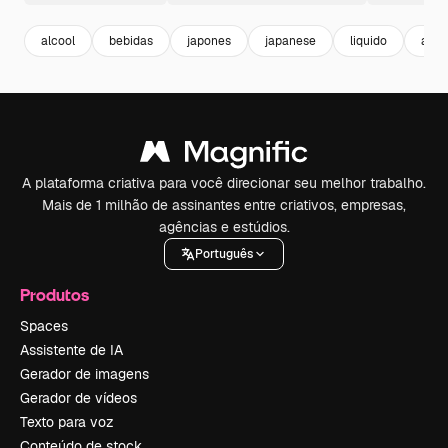
alcool
bebidas
japones
japanese
liquido
asia
A plataforma criativa para você direcionar seu melhor trabalho.
Mais de 1 milhão de assinantes entre criativos, empresas,
agências e estúdios.
Português
Produtos
Spaces
Assistente de IA
Gerador de imagens
Gerador de vídeos
Texto para voz
Conteúdo de stock