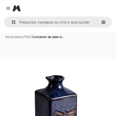
Magnific
Close menu
Pesqui
Início
/
stock
/
PSD
/
Container de sake is…