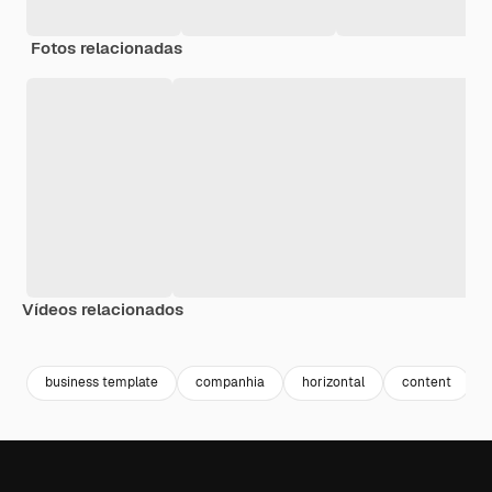
Fotos relacionadas
Vídeos relacionados
Premium
Premium
Premium
Premium
business template
companhia
horizontal
content