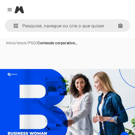
Magnific
Close menu
Pesqui
Início
/
stock
/
PSD
/
Conteúdo corporativo…