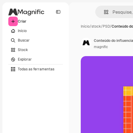
Criar
Início
/
stock
/
PSD
/
Conteúdo do
Início
Buscar
Conteúdo do influenci
magnific
Stock
Explorar
Todas as ferramentas