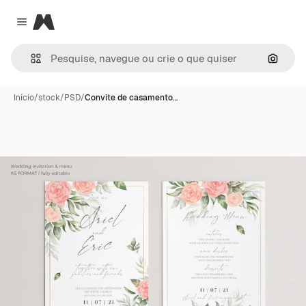
Magnific
Close menu
Pesqui
Início
/
stock
/
PSD
/
Convite de casamento…