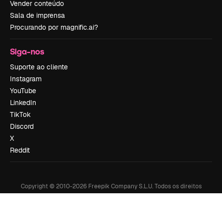
Vender conteúdo
Sala de imprensa
Procurando por magnific.ai?
Siga-nos
Suporte ao cliente
Instagram
YouTube
LinkedIn
TikTok
Discord
X
Reddit
Copyright © 2010-
2026
Freepik Company S.L.U.
Todos os direitos
reservados
.