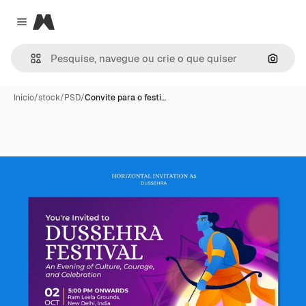
Magnific
Close menu
Pesqui
Início
/
stock
/
PSD
/
Convite para o festi…